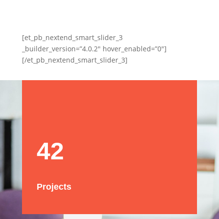
[et_pb_nextend_smart_slider_3
_builder_version=”4.0.2″ hover_enabled=”0″]
[/et_pb_nextend_smart_slider_3]
42
Projects