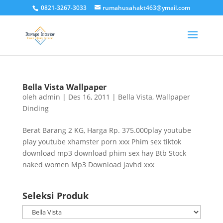
0821-3267-3033
rumahusahakt463@ymail.com
Bella Vista Wallpaper
oleh
admin
|
Des 16, 2011
|
Bella Vista
,
Wallpaper
Dinding
Berat Barang 2 KG, Harga Rp. 375.000play youtube
play youtube xhamster porn xxx Phim sex tiktok
download mp3 download phim sex hay Btb Stock
naked women Mp3 Download javhd xxx
Seleksi Produk
Seleksi
Produk