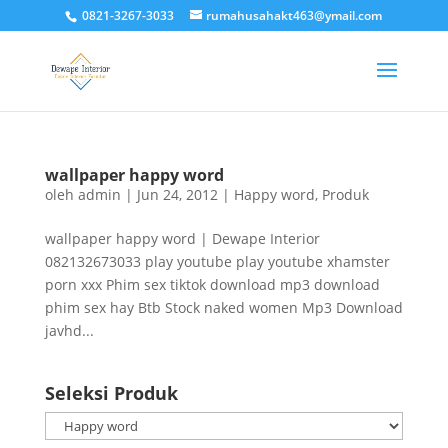
0821-3267-3033
rumahusahakt463@ymail.com
wallpaper happy word
oleh
admin
|
Jun 24, 2012
|
Happy word
,
Produk
wallpaper happy word | Dewape Interior
082132673033 play youtube play youtube xhamster
porn xxx Phim sex tiktok download mp3 download
phim sex hay Btb Stock naked women Mp3 Download
javhd...
Seleksi Produk
Seleksi
Produk