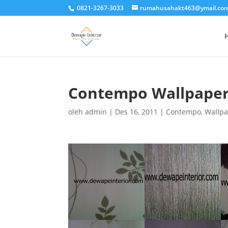
0821-3267-3033
rumahusahakt463@ymail.co
Contempo Wallpape
oleh
admin
|
Des 16, 2011
|
Contempo
,
Wallpa