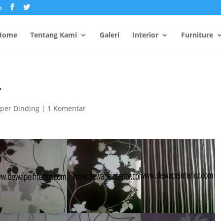
m
Home
Tentang Kami
Galeri
Interior
Furniture
r
per Dinding
|
1 Komentar