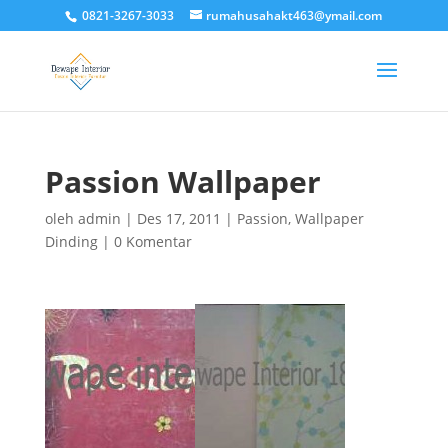
0821-3267-3033
rumahusahakt463@ymail.com
Passion Wallpaper
oleh
admin
|
Des 17, 2011
|
Passion
,
Wallpaper
Dinding
|
0 Komentar